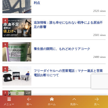
利点
2525 views
4
追加情報：誰も幸せになれない戦争による原油不
足の影響
2501 views
5
養生後の隙間に、もれどめクリアコーク
2480 views
6
フリーダイヤルへの営業電話：マナー違反と営業
電話お断りにつて
2249 views
7
外壁のひび割れに高弾性塗料、レナエクセレント
メニュー
前へ
ホーム
先頭へ
次へ
2232 views