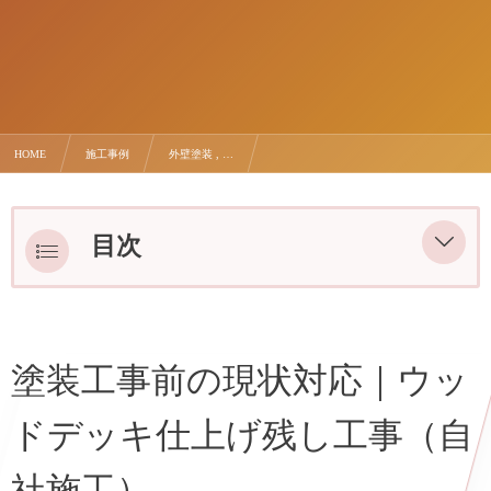
HOME
施工事例
外壁塗装 , …
【施工事例】八王子市西寺方町｜ウッドデッキ補修・木材交換と塗装工事｜自社施工の塗創建
目次
塗装工事前の現状対応｜ウッドデッキ仕
上げ残し工事（自社施工）
塗装工事前の現状対応｜ウッ
作業前｜植栽の移動からスタート
ドデッキ仕上げ残し工事（自
高圧洗浄｜木材の素地を確認
劣化状況の確認｜補修内容の変更
社施工）