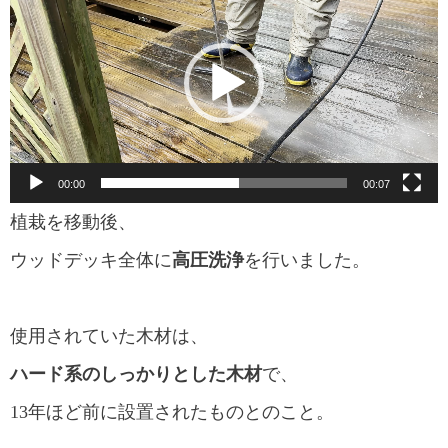
画
プ
レ
ー
ヤ
00:00
00:07
ー
植栽を移動後、
ウッドデッキ全体に
高圧洗浄
を行いました。
使用されていた木材は、
ハード系のしっかりとした木材
で、
13年ほど前に設置されたものとのこと。