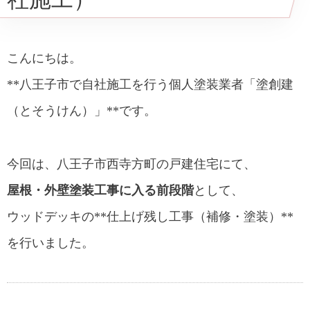
本来非対応でも要望であれば木材加工｜
自社施工だからできる対応
こんにちは。
塗装工程｜浸透系塗料・ブルーグレー
**八王子市で自社施工を行う個人塗装業者「塗創建
3回塗装後｜既存撤去と新規取付
（とそうけん）」**です。
手摺・ラティス部分も同工程
今回は、八王子市西寺方町の戸建住宅にて、
動画で見る今回の作業内容
屋根・外壁塗装工事に入る前段階
として、
自社施工だからできる判断と対応
ウッドデッキの**仕上げ残し工事（補修・塗装）**
八王子市でウッドデッキ・外装のご相談
を行いました。
は塗創建へ