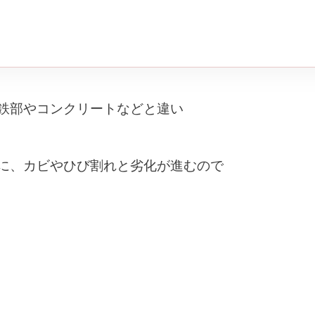
イルステインとは？
スとは？
型と造膜型
、造膜型で塗り潰されていたら
鉄部やコンクリートなどと違い
性で優れた塗料、キシラデコール！
に、カビやひび割れと劣化が進むので