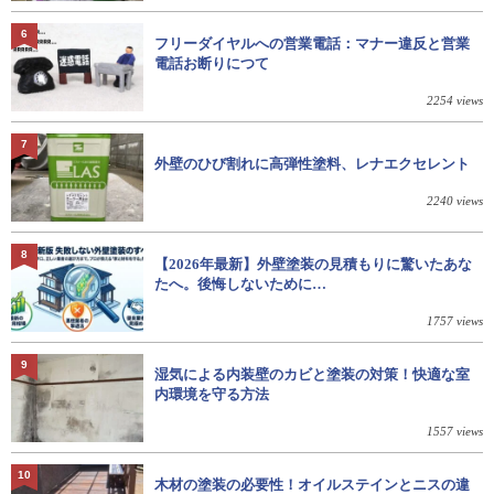
6
フリーダイヤルへの営業電話：マナー違反と営業
電話お断りにつて
2254 views
7
外壁のひび割れに高弾性塗料、レナエクセレント
2240 views
8
【2026年最新】外壁塗装の見積もりに驚いたあな
たへ。後悔しないために…
1757 views
9
湿気による内装壁のカビと塗装の対策！快適な室
内環境を守る方法
1557 views
10
木材の塗装の必要性！オイルステインとニスの違