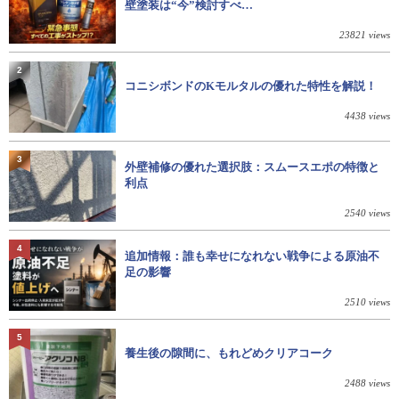
壁塗装は“今”検討すべ…
23821 views
2
コニシボンドのKモルタルの優れた特性を解説！
4438 views
3
外壁補修の優れた選択肢：スムースエポの特徴と
利点
2540 views
4
追加情報：誰も幸せになれない戦争による原油不
足の影響
2510 views
5
養生後の隙間に、もれどめクリアコーク
2488 views