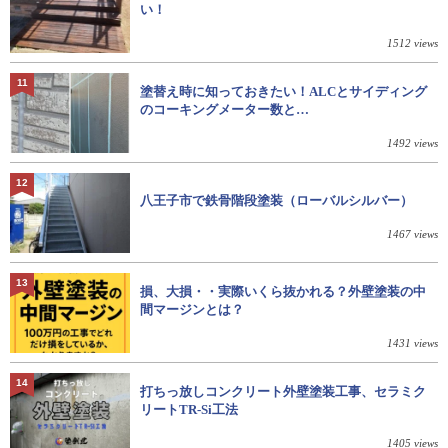
い！
1512 views
11
塗替え時に知っておきたい！ALCとサイディング
のコーキングメーター数と…
1492 views
12
八王子市で鉄骨階段塗装（ローバルシルバー）
1467 views
13
損、大損・・実際いくら抜かれる？外壁塗装の中
間マージンとは？
1431 views
14
打ちっ放しコンクリート外壁塗装工事、セラミク
リートTR-Si工法
1405 views