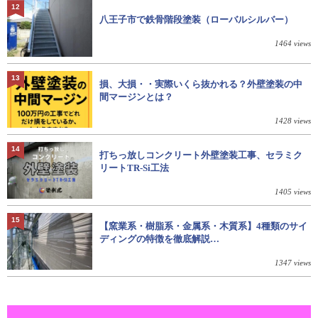
12
八王子市で鉄骨階段塗装（ローバルシルバー）
1464 views
13
損、大損・・実際いくら抜かれる？外壁塗装の中
間マージンとは？
1428 views
14
打ちっ放しコンクリート外壁塗装工事、セラミク
リートTR-Si工法
1405 views
15
【窯業系・樹脂系・金属系・木質系】4種類のサイ
ディングの特徴を徹底解説…
1347 views