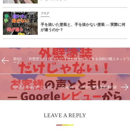
ブログ
手を抜いた塗装と、手を抜かない塗装 ― 実際に何
が違うのか？
第6話 「外壁塗装だけじゃない！塗創建が紹介できる信頼の職人ネットワ
ーク」
第8話:お客様の声とともに」— Googleレビューから見る塗創建の姿
LEAVE A REPLY