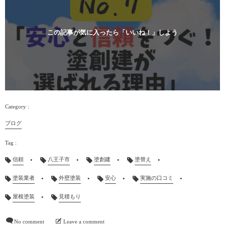
この記事が気に入ったら「いいね！」しよう
ブログ
信頼
八王子市
塗創建
塗替え
塗装業者
外壁塗装
安心
実施の口コミ
屋根塗装
見積もり
No comment
Leave a comment