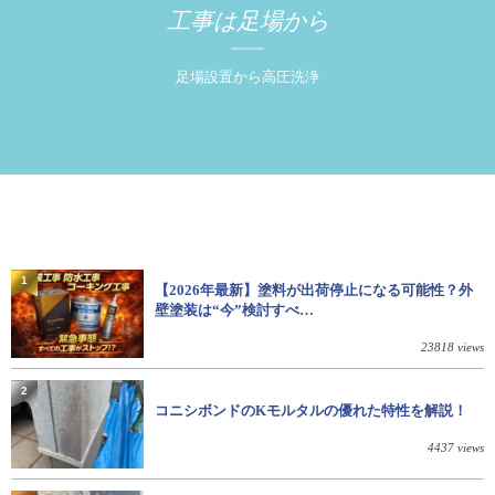
工事は足場から
足場設置から高圧洗浄
1
【2026年最新】塗料が出荷停止になる可能性？外
壁塗装は“今”検討すべ…
23818 views
2
コニシボンドのKモルタルの優れた特性を解説！
4437 views