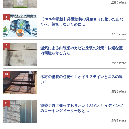
2239 views
8
【2026年最新】外壁塗装の見積もりに驚いたあな
たへ。後悔しないために…
1757 views
9
湿気による内装壁のカビと塗装の対策！快適な室
内環境を守る方法
1557 views
10
木材の塗装の必要性！オイルステインとニスの違
い！
1512 views
11
塗替え時に知っておきたい！ALCとサイディング
のコーキングメーター数と…
1491 views