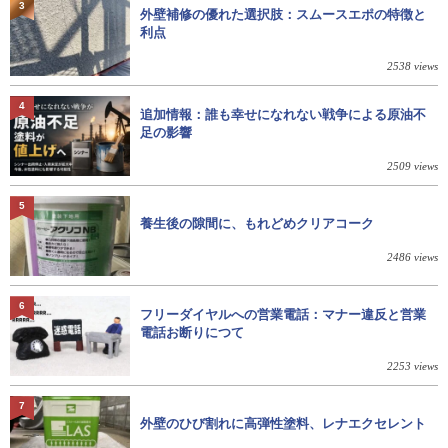
3
外壁補修の優れた選択肢：スムースエポの特徴と
利点
2538 views
4
追加情報：誰も幸せになれない戦争による原油不
足の影響
2509 views
5
養生後の隙間に、もれどめクリアコーク
2486 views
6
フリーダイヤルへの営業電話：マナー違反と営業
電話お断りにつて
2253 views
7
外壁のひび割れに高弾性塗料、レナエクセレント