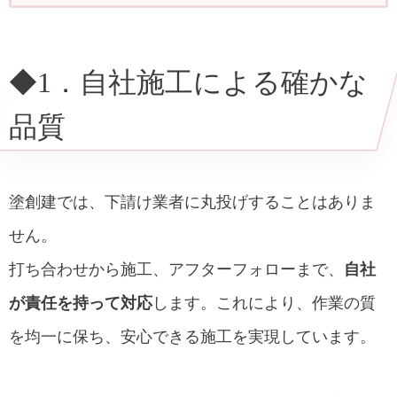
◆1．自社施工による確かな品質
◆2．中間マージンがないから適正価格
◆1．自社施工による確かな
◆3．地域密着での迅速な対応
品質
◆4．信頼の職人ネットワーク
◆5．お客様目線の丁寧な対応
塗創建では、下請け業者に丸投げすることはありま
◆まとめ
せん。
打ち合わせから施工、アフターフォローまで、
自社
が責任を持って対応
します。これにより、作業の質
を均一に保ち、安心できる施工を実現しています。