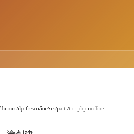
emes/dp-fresco/inc/scr/parts/toc.php
on line