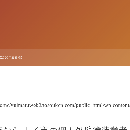
026年最新版】
home/yuimaruweb2/tosouken.com/public_html/wp-content/th