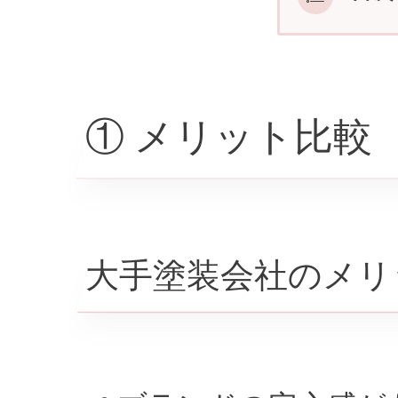
大手
✔
✔
① メリット比較
地元
✔
✔
大手塗装会社のメリ
✔
大手
▲