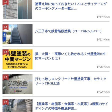
11
塗替え時に知っておきたい！ALCとサイディング
のコーキングメーター数と…
1484 views
12
八王子市で鉄骨階段塗装（ローバルシルバー）
1461 views
13
損、大損・・実際いくら抜かれる？外壁塗装の中
間マージンとは？
1426 views
14
打ちっ放しコンクリート外壁塗装工事、セラミク
リートTR-Si工法
1402 views
15
【窯業系・樹脂系・金属系・木質系】4種類のサイ
ディングの特徴を徹底解説…