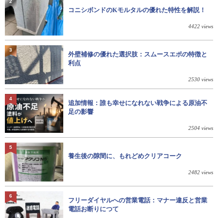
2
コニシボンドのKモルタルの優れた特性を解説！
4422 views
3
外壁補修の優れた選択肢：スムースエポの特徴と
利点
2530 views
4
追加情報：誰も幸せになれない戦争による原油不
足の影響
2504 views
5
養生後の隙間に、もれどめクリアコーク
2482 views
6
フリーダイヤルへの営業電話：マナー違反と営業
電話お断りにつて