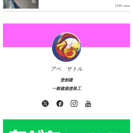
1346 views
アベ サトル
塗創建
一般建築塗装工