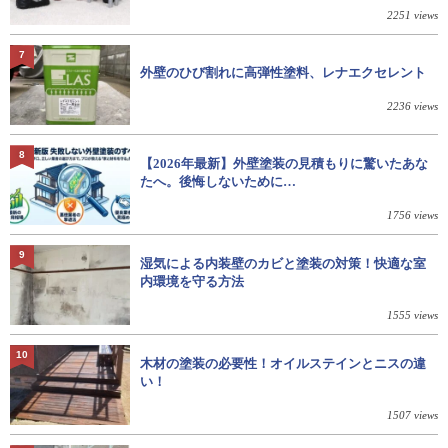
2251 views
7
外壁のひび割れに高弾性塗料、レナエクセレント
2236 views
8
【2026年最新】外壁塗装の見積もりに驚いたあな
たへ。後悔しないために…
1756 views
9
湿気による内装壁のカビと塗装の対策！快適な室
内環境を守る方法
1555 views
10
木材の塗装の必要性！オイルステインとニスの違
い！
1507 views