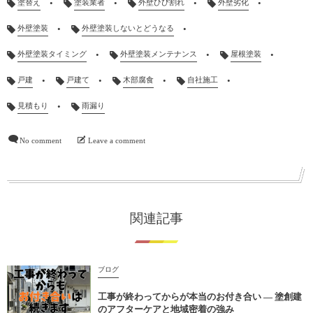
塗替え
塗装業者
外壁ひび割れ
外壁劣化
外壁塗装
外壁塗装しないとどうなる
外壁塗装タイミング
外壁塗装メンテナンス
屋根塗装
戸建
戸建て
木部腐食
自社施工
見積もり
雨漏り
No comment
Leave a comment
関連記事
ブログ
工事が終わってからが本当のお付き合い ― 塗創建
のアフターケアと地域密着の強み