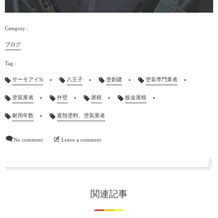
ブログ
サーモアイSi
八王子
塗創建
塗装専門業者
塗装業者
外壁
屋根
板金屋根
耐用年数
遮熱塗料、塗装業者
No comment
Leave a comment
関連記事