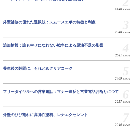
2
4440 views
3
外壁補修の優れた選択肢：スムースエポの特徴と利点
2540 views
4
追加情報：誰も幸せになれない戦争による原油不足の影響
2511 views
5
養生後の隙間に、もれどめクリアコーク
2489 views
6
フリーダイヤルへの営業電話：マナー違反と営業電話お断りにつて
2257 views
7
外壁のひび割れに高弾性塗料、レナエクセレント
2240 views